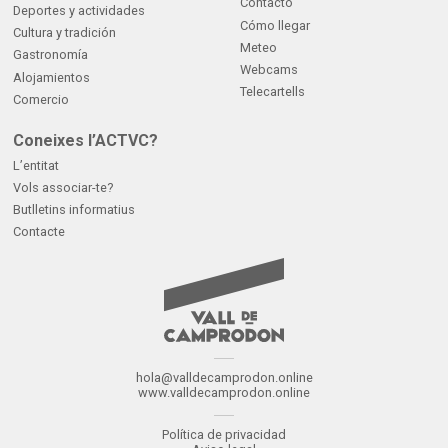
Contacto
Deportes y actividades
Cómo llegar
Cultura y tradición
Meteo
Gastronomía
Webcams
Alojamientos
Telecartells
Comercio
Coneixes l’ACTVC?
L’entitat
Vols associar-te?
Butlletins informatius
Contacte
hola@valldecamprodon.online
www.valldecamprodon.online
Política de privacidad