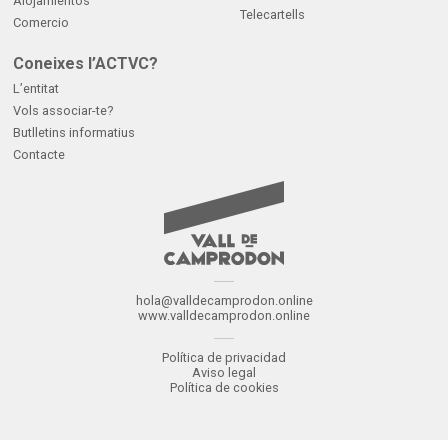
Alojamientos
Telecartells
Comercio
Coneixes l’ACTVC?
L’entitat
Vols associar-te?
Butlletins informatius
Contacte
hola@valldecamprodon.online
www.valldecamprodon.online
Política de privacidad
Aviso legal
Política de cookies