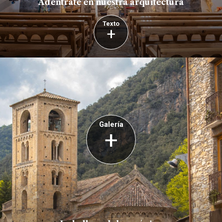
Adéntrate en nuestra arquitectura
Texto
+
Galería
+