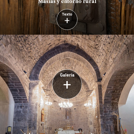
Masías y entorno rural
Texto
+
Galería
+