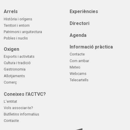
Arrels
Experiències
Història i orígens
Directori
Territori i entorn
Patrimoni i arquitectura
Agenda
Pobles i nuclis
Informació pràctica
Oxigen
Contacte
Esports i activitats
Com arribar
Cultura i tradició
Meteo
Gastronomia
Webcams
Allotjaments
Telecartells
Comerç
Coneixes l’ACTVC?
L’entitat
Vols associar-te?
Butlletins informatius
Contacte