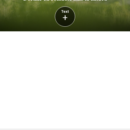
Text
+