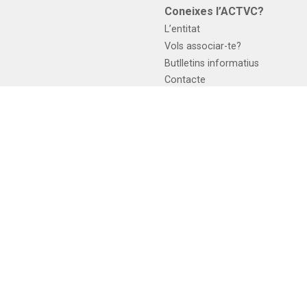
s
Coneixes l’ACTVC?
L’entitat
Vols associar-te?
Butlletins informatius
Contacte
ràctica