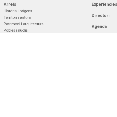
Arrels
Experièncie
Història i orígens
Directori
Territori i entorn
Patrimoni i arquitectura
Agenda
Pobles i nuclis
Informació p
Oxigen
Contacte
Esports i activitats
Com arribar
Cultura i tradició
Meteo
Gastronomia
Webcams
Allotjaments
Telecartells
Comerç