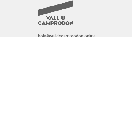
hola@valldecamprodon.online
www.valldecamprodon.online
Política de privacitat
Avís legal
Política de cookies