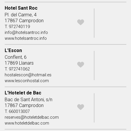
Hotel Sant Roc
Pl. del Carme, 4
17867 Camprodon
T. 972740119
info@hotelsantroc.info
www.hotelsantroc.info
L’Escon
Conflent, 6
17869 Llanars
T. 972741062
hostalescon@hotmail.es
www.lesconhostal.com
L’Hotelet de Bac
Bac de Sant Antoni, s/n
17867 Camprodon
T. 660013007
reserves@hoteletdelbac.com
www.hoteletdelbac.com