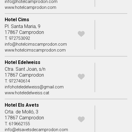
info@hotelcamprodon.com
www.hotelcamprodon.com
Hotel Cims
Pl. Santa Maria, 9
17867 Camprodon
T. 972753092
info@hotelcimscamprodon.com
www.hotelcimscamprodon.com
Hotel Edelweiss
Ctra. Sant Joan, s/n
17867 Camprodon
T. 972740614
infohoteledelweiss@gmail.com
www.hoteledelweiss.cat
Hotel Els Avets
Crta. de Molló, 3
17867 Camprodon
T. 619662155
info@elsavetsdecamprodon.com