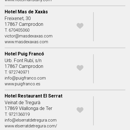
Hotel Mas de Xaxàs
Freixenet, 30
17867 Camprodon
T. 670405060
victor@masdexaxas.com
www.masdexaxas.com
Hotel Puig Francó
Urb. Font Rubí, s/n
17867 Camprodon
T. 972740971
info@puigfranco.com
www.puigfranco.es
Hotel Restaurant El Serrat
Veïnat de Tregurà
17869 Vilallonga de Ter
T. 972136019
info@elserratdetregura.com
www.elserratdetregura.com/