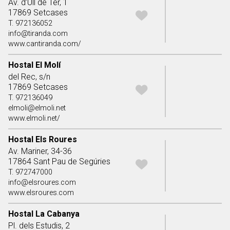
Av. d’Ull de Ter, 1
17869 Setcases
T. 972136052
info@tiranda.com
www.cantiranda.com/
Hostal El Molí
del Rec, s/n
17869 Setcases
T. 972136049
elmoli@elmoli.net
www.elmoli.net/
Hostal Els Roures
Av. Mariner, 34-36
17864 Sant Pau de Segúries
T. 972747000
info@elsroures.com
www.elsroures.com
Hostal La Cabanya
Pl. dels Estudis, 2