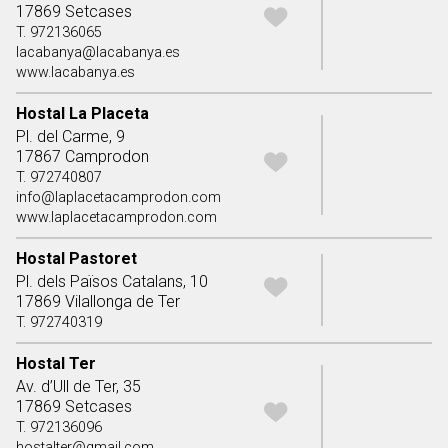
17869 Setcases
T. 972136065
lacabanya@lacabanya.es
www.lacabanya.es
Hostal La Placeta
Pl. del Carme, 9
17867 Camprodon
T. 972740807
info@laplacetacamprodon.com
www.laplacetacamprodon.com
Hostal Pastoret
Pl. dels Països Catalans, 10
17869 Vilallonga de Ter
T. 972740319
Hostal Ter
Av. d’Ull de Ter, 35
17869 Setcases
T. 972136096
hostalter@gmail.com