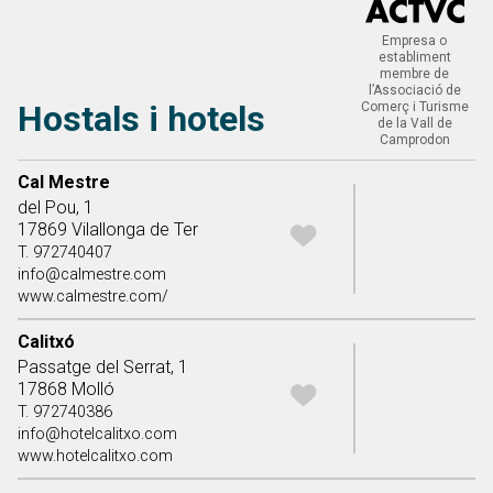
Empresa o
establiment
membre de
l’Associació de
Hostals i hotels
Comerç i Turisme
de la Vall de
Camprodon
Taula directori
Cal Mestre
del Pou, 1
17869 Vilallonga de Ter
T. 972740407
info@calmestre.com
www.calmestre.com/
Calitxó
Passatge del Serrat, 1
17868 Molló
T. 972740386
info@hotelcalitxo.com
www.hotelcalitxo.com