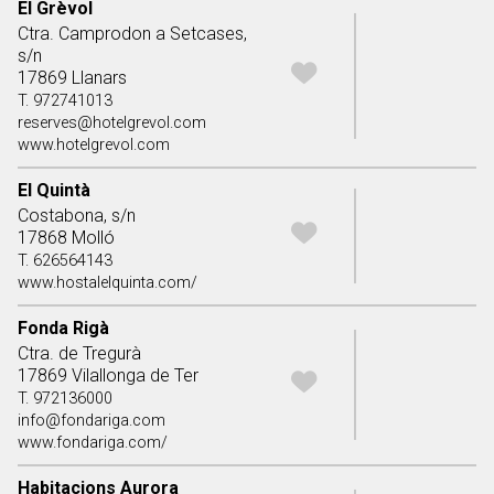
El Grèvol
Ctra. Camprodon a Setcases,
s/n
17869 Llanars
T. 972741013
reserves@hotelgrevol.com
www.hotelgrevol.com
El Quintà
Costabona, s/n
17868 Molló
T. 626564143
www.hostalelquinta.com/
Fonda Rigà
Ctra. de Tregurà
17869 Vilallonga de Ter
T. 972136000
info@fondariga.com
www.fondariga.com/
Habitacions Aurora