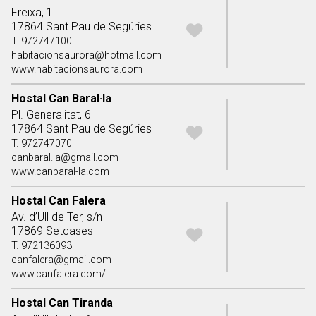
Freixa, 1
17864 Sant Pau de Segúries
T. 972747100
habitacionsaurora@hotmail.com
www.habitacionsaurora.com
Hostal Can Baral·la
Pl. Generalitat, 6
17864 Sant Pau de Segúries
T. 972747070
canbaral.la@gmail.com
www.canbaral-la.com
Hostal Can Falera
Av. d’Ull de Ter, s/n
17869 Setcases
T. 972136093
canfalera@gmail.com
www.canfalera.com/
Hostal Can Tiranda