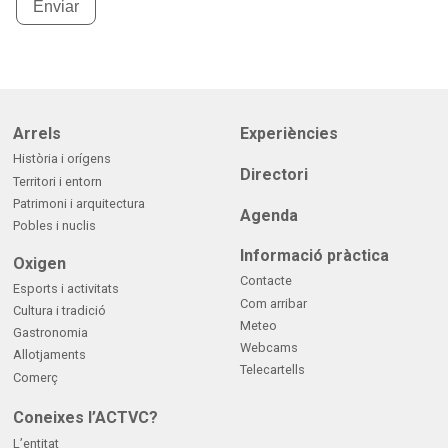
Enviar
Arrels
Experiències
Història i orígens
Directori
Territori i entorn
Patrimoni i arquitectura
Agenda
Pobles i nuclis
Informació pràctica
Oxigen
Contacte
Esports i activitats
Com arribar
Cultura i tradició
Meteo
Gastronomia
Webcams
Allotjaments
Telecartells
Comerç
Coneixes l’ACTVC?
L’entitat