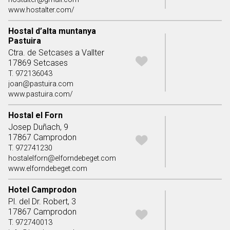
www.hostalter.com/
Hostal d’alta muntanya
Pastuira
Ctra. de Setcases a Vallter
17869 Setcases
T. 972136043
joan@pastuira.com
www.pastuira.com/
Hostal el Forn
Josep Duñach, 9
17867 Camprodon
T. 972741230
hostalelforn@elforndebeget.com
www.elforndebeget.com
Hotel Camprodon
Pl. del Dr. Robert, 3
17867 Camprodon
T. 972740013