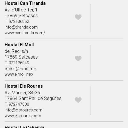
Hostal Can Tiranda
Av. d’Ull de Ter, 1
17869 Setcases
T. 972136052
info@tiranda.com
www.cantiranda.com/
Hostal El Molí
del Rec, s/n
17869 Setcases
T. 972136049
elmoli@elmoli.net
www.elmoli.net/
Hostal Els Roures
Av. Mariner, 34-36
17864 Sant Pau de Segúries
T. 972747000
info@elsroures.com
www.elsroures.com
Hostal La Cabanya