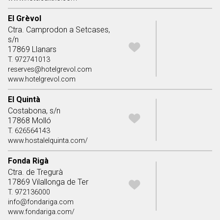
El Grèvol
Ctra. Camprodon a Setcases,
s/n
17869 Llanars
T. 972741013
reserves@hotelgrevol.com
www.hotelgrevol.com
El Quintà
Costabona, s/n
17868 Molló
T. 626564143
www.hostalelquinta.com/
Fonda Rigà
Ctra. de Tregurà
17869 Vilallonga de Ter
T. 972136000
info@fondariga.com
www.fondariga.com/