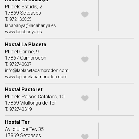
Pl. dels Estudis, 2
17869 Setcases
T. 972136065
lacabanya@lacabanya.es
www.lacabanya.es
Hostal La Placeta
Pl. del Carme, 9
17867 Camprodon
T. 972740807
info@laplacetacamprodon.com
www.laplacetacamprodon.com
Hostal Pastoret
Pl. dels Països Catalans, 10
17869 Vilallonga de Ter
T. 972740319
Hostal Ter
Av. d’Ull de Ter, 35
17869 Setcases