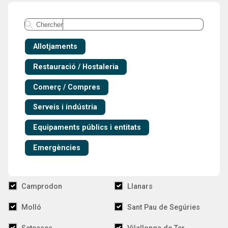
Rechercher dans le répertoire
Chercher
Allotjaments
Restauració / Hostaleria
Comerç / Compres
Serveis i indústria
Equipaments públics i entitats
Emergències
Camprodon
Llanars
Molló
Sant Pau de Segúries