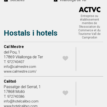
Setcases
Vilallonga de Ter
Entreprise ou
établissement
membre de
l’Association du
Hostals i hotels
Commerce et du
Tourisme Vall de
Camprodon
Table répertoire
Cal Mestre
del Pou, 1
17869 Vilallonga de Ter
T. 972740407
info@calmestre.com
www.calmestre.com/
Calitxó
Passatge del Serrat, 1
17868 Molló
T. 972740386
info@hotelcalitxo.com
www.hotelcalitxo.com