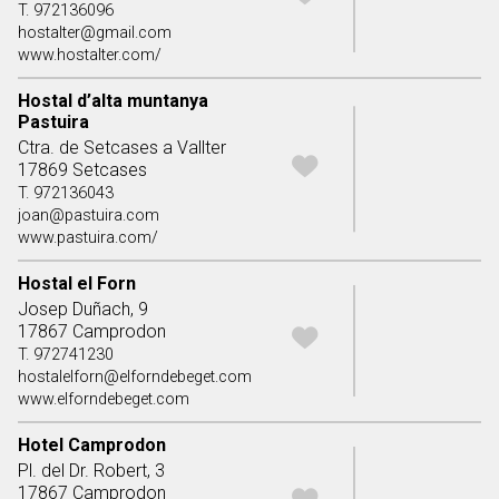
T. 972136096
hostalter@gmail.com
www.hostalter.com/
Hostal d’alta muntanya
Pastuira
Ctra. de Setcases a Vallter
17869 Setcases
T. 972136043
joan@pastuira.com
www.pastuira.com/
Hostal el Forn
Josep Duñach, 9
17867 Camprodon
T. 972741230
hostalelforn@elforndebeget.com
www.elforndebeget.com
Hotel Camprodon
Pl. del Dr. Robert, 3
17867 Camprodon