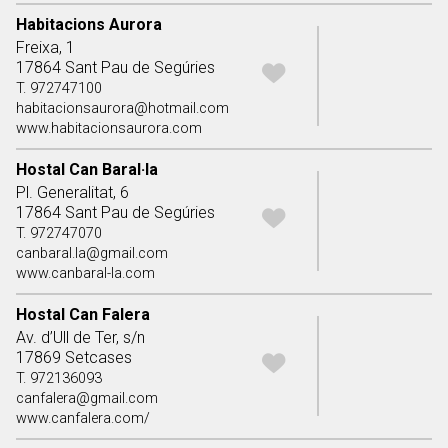
Habitacions Aurora
Freixa, 1
17864 Sant Pau de Segúries
T. 972747100
habitacionsaurora@hotmail.com
www.habitacionsaurora.com
Hostal Can Baral·la
Pl. Generalitat, 6
17864 Sant Pau de Segúries
T. 972747070
canbaral.la@gmail.com
www.canbaral-la.com
Hostal Can Falera
Av. d’Ull de Ter, s/n
17869 Setcases
T. 972136093
canfalera@gmail.com
www.canfalera.com/