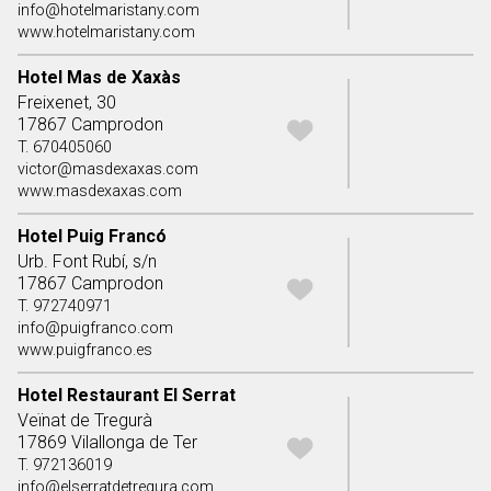
info@hotelmaristany.com
www.hotelmaristany.com
Hotel Mas de Xaxàs
Freixenet, 30
17867 Camprodon
T. 670405060
victor@masdexaxas.com
www.masdexaxas.com
Hotel Puig Francó
Urb. Font Rubí, s/n
17867 Camprodon
T. 972740971
info@puigfranco.com
www.puigfranco.es
Hotel Restaurant El Serrat
Veïnat de Tregurà
17869 Vilallonga de Ter
T. 972136019
info@elserratdetregura.com