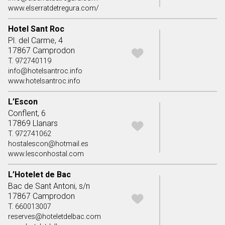
www.elserratdetregura.com/
Hotel Sant Roc
Pl. del Carme, 4
17867 Camprodon
T. 972740119
info@hotelsantroc.info
www.hotelsantroc.info
L’Escon
Conflent, 6
17869 Llanars
T. 972741062
hostalescon@hotmail.es
www.lesconhostal.com
L’Hotelet de Bac
Bac de Sant Antoni, s/n
17867 Camprodon
T. 660013007
reserves@hoteletdelbac.com