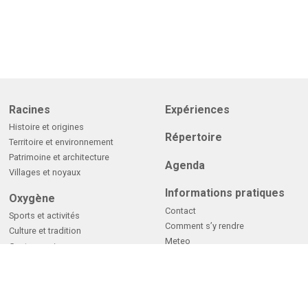
Racines
Expériences
Histoire et origines
Répertoire
Territoire et environnement
Patrimoine et architecture
Agenda
Villages et noyaux
Informations pratiques
Oxygène
Contact
Sports et activités
Comment s’y rendre
Culture et tradition
Meteo
Gastronomie
Webcams
Hébergements
Telecartells
Commerce
Coneixes l’ACTVC?