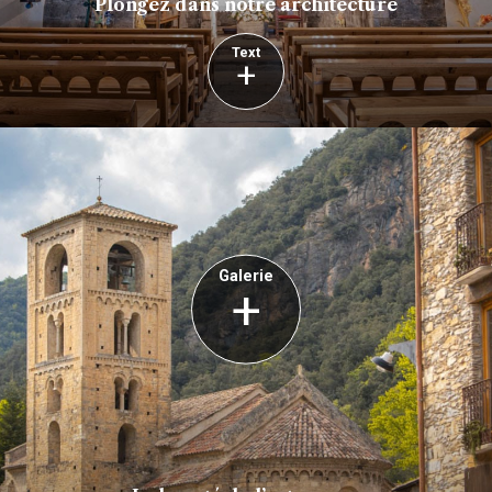
Plongez dans notre architecture
Text
+
Galerie
+