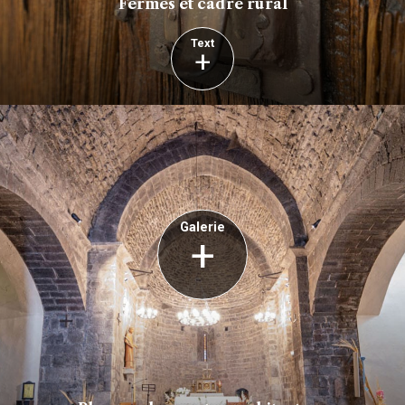
Fermes et cadre rural
Text
+
Galerie
+