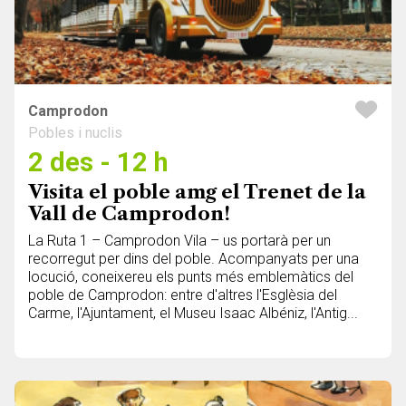
Camprodon
Pobles i nuclis
2 des - 12 h
Visita el poble amg el Trenet de la
Vall de Camprodon!
La Ruta 1 – Camprodon Vila – us portarà per un
recorregut per dins del poble. Acompanyats per una
locució, coneixereu els punts més emblemàtics del
poble de Camprodon: entre d'altres l'Esglèsia del
Carme, l'Ajuntament, el Museu Isaac Albéniz, l'Antig...