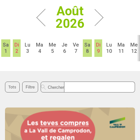
Août
2026
Sa
Di
Lu
Ma
Me
Je
Ve
Sa
Di
Lu
Ma
Me
1
2
3
4
5
6
7
8
9
10
11
12
Rechercher l’agenda
Tots
Filtre
Chercher