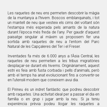
Les raquetes de neu ens permeten descobrir la màgia
de la muntanya a l’hivern. Boscos emblanquinats, i tot
un mantell de neu que vesteix els cims del voltant són
l’estampa més esperada pels amants de la natura
durant l’època més freda de l’any. Per gaudir d’aquest
paisatge singular al màxim us proposem fer una
sortida amb raquetes de neu a l’entorn del Parc
Natural de les Capçaleres del Ter i el Freser.
Inventades fa més de 6.000 anys a l’Àsia Central, les
raquetes de neu permetien a les tribus migratòries
desplaçar-se durant els hiverns. Originàriament, aquest
estri es feia amb fusta corbada i pells d’animals, però
amb el temps ha anat evolucionant fins a convertir-se
en l’utensili modern que coneixem avui dia.
El Pirineu és un indret fantàstic que podreu descobrir
amb raquetes. Una activitat ideal per a passar el dia en
família o en grup i jugar amb la neu. Si ja teniu
experiència prèvia podeu llogar les raquetes a