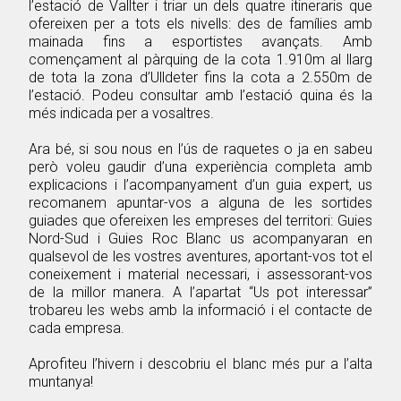
l’estació de Vallter i triar un dels quatre itineraris que
ofereixen per a tots els nivells: des de famílies amb
mainada fins a esportistes avançats. Amb
començament al pàrquing de la cota 1.910m al llarg
de tota la zona d’Ulldeter fins la cota a 2.550m de
l’estació. Podeu consultar amb l’estació quina és la
més indicada per a vosaltres.
Ara bé, si sou nous en l’ús de raquetes o ja en sabeu
però voleu gaudir d’una experiència completa amb
explicacions i l’acompanyament d’un guia expert, us
recomanem apuntar-vos a alguna de les sortides
guiades que ofereixen les empreses del territori: Guies
Nord-Sud i Guies Roc Blanc us acompanyaran en
qualsevol de les vostres aventures, aportant-vos tot el
coneixement i material necessari, i assessorant-vos
de la millor manera. A l’apartat “Us pot interessar”
trobareu les webs amb la informació i el contacte de
cada empresa.
Aprofiteu l’hivern i descobriu el blanc més pur a l’alta
muntanya!