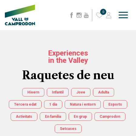
0
Experiences
in the Valley
Raquetes de neu
Hivern
Infantil
Jove
Adulta
Tercera edat
1 dia
Natura i entorn
Esports
Activitats
En família
En grup
Camprodon
Setcases