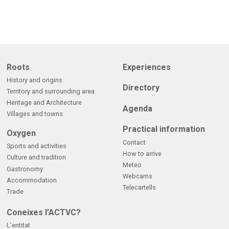
Roots
Experiences
History and origins
Directory
Territory and surrounding area
Heritage and Architecture
Agenda
Villages and towns
Practical information
Oxygen
Contact
Sports and activities
How to arrive
Culture and tradition
Meteo
Gastronomy
Webcams
Accommodation
Telecartells
Trade
Coneixes l’ACTVC?
L’entitat