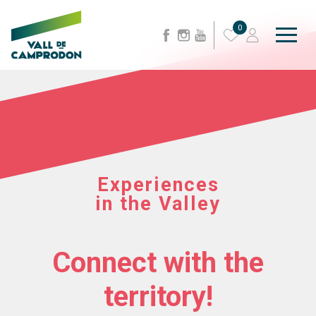
0
Experiences
in the Valley
Connect with the
territory!