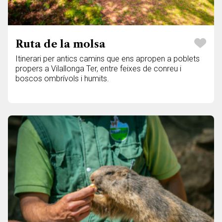
Ruta de la molsa
Itinerari per antics camins que ens apropen a poblets
propers a Vilallonga Ter, entre feixes de conreu i
boscos ombrívols i humits.