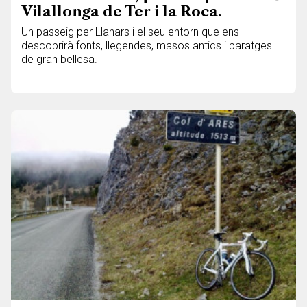
Vilallonga de Ter i la Roca.
Un passeig per Llanars i el seu entorn que ens
descobrirà fonts, llegendes, masos antics i paratges
de gran bellesa.