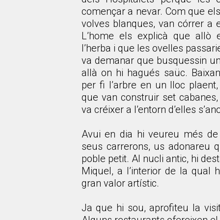
començar a nevar. Com que els f
volves blanques, van córrer a e
L’home els explicà que allò 
l’herba i que les ovelles passar
va demanar que busquessin un n
allà on hi hagués saüc. Baixa
per fi l’arbre en un lloc plaent
que van construir set cabanes, 
va créixer a l’entorn d’elles s’
Avui en dia hi veureu més de 
seus carrerons, us adonareu q
poble petit. Al nucli antic, hi de
Miquel, a l’interior de la qual
gran valor artístic.
Ja que hi sou, aprofiteu la visi