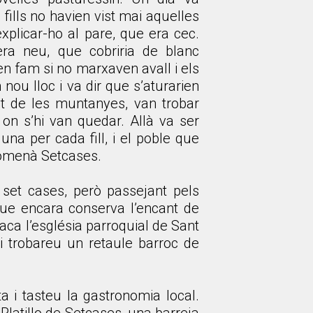
ills no havien vist mai aquelles
xplicar-ho al pare, que era cec.
era neu, que cobriria de blanc
ien fam si no marxaven avall i els
ou lloc i va dir que s’aturarien
nt de les muntanyes, van trobar
, on s’hi van quedar. Allà va ser
una per cada fill, i el poble que
anomenà Setcases.
set cases, però passejant pels
ue encara conserva l’encant de
staca l’església parroquial de Sant
 hi trobareu un retaule barroc de
ta i tasteu la gastronomia local.