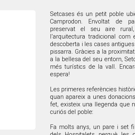
Setcases és un petit poble ub
Camprodon. Envoltat de pa
preservat el seu aire rura
l’arquitectura tradicional com 
descoberta i les cases antigue
pissarra. Gràcies a la proximitat
a la bellesa del seu entorn, Set
més turístics de la vall. Enc
espera!
Les primeres referències històr
quan apareix a unes donacion
fet, existeix una llegenda que n
curiós del poble:
Fa molts anys, un pare i set fi
dels Hospitalets perquè les 