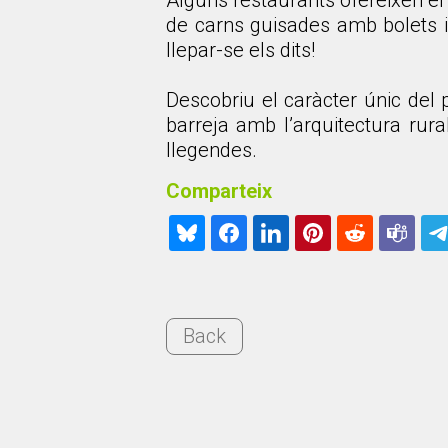
Alguns restaurants ofereixen el 
de carns guisades amb bolets i
llepar-se els dits!
Descobriu el caràcter únic del 
barreja amb l’arquitectura rura
llegendes.
Comparteix
Back