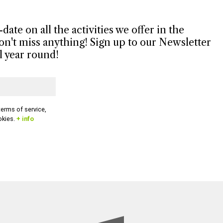
ate on all the activities we offer in the
't miss anything! Sign up to our Newsletter
ll year round!
terms of service,
okies.
+ info