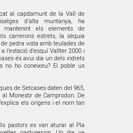
icat al capdamunt de la Vall de
isatges d’alta muntanya, ha
l, mantenint els elements de
els carrerons estrets, la sèquia
s de pedra vista amb teulades de
 a l’estació d’esquí Vallter 2000 i
cases és avui dia un dels indrets
ara no ho coneixeu? El poble us
iques de Setcases daten del 965,
s al Monestir de Camprodon. De
’explica els orígens i el nom tan
lls pastors es van aturar al Pla
ovelles pasturessin. Un dia va