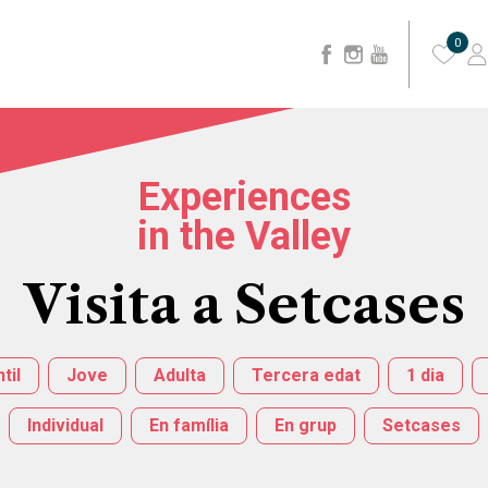
0
Experiences
in the Valley
Visita a Setcases
til
Jove
Adulta
Tercera edat
1 dia
Individual
En família
En grup
Setcases