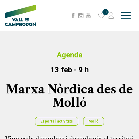
0
Agenda
13 feb - 9 h
Marxa Nòrdica des de
Molló
Esports i activitats
Molló