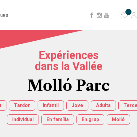
0
ques
Expériences
dans la Vallée
Molló Parc
u
Tardor
Infantil
Jove
Adulta
Terce
Individual
En família
En grup
Molló