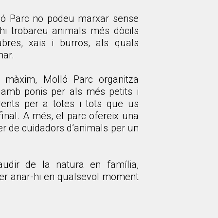
lló Parc no podeu marxar sense
 hi trobareu animals més dòcils
bres, xais i burros, als quals
nar.
al màxim, Molló Parc organitza
s amb ponis per als més petits i
erents per a totes i tots que us
 final. A més, el parc ofereix una
fer de cuidadors d’animals per un
audir de la natura en família,
 per anar-hi en qualsevol moment