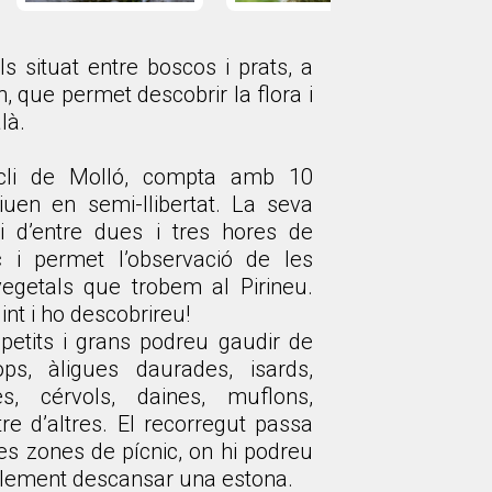
s situat entre boscos i prats, a
, que permet descobrir la flora i
là.
cli de Molló, compta amb 10
iuen en semi-llibertat. La seva
ari d’entre dues i tres hores de
 i permet l’observació de les
vegetals que trobem al Pirineu.
int i ho descobrireu!
 petits i grans podreu gaudir de
lops, àligues daurades, isards,
s, cérvols, daines, muflons,
re d’altres. El recorregut passa
ues zones de pícnic, on hi podreu
mplement descansar una estona.