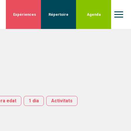
Expériences
Répertoire
Agenda
ra edat
1 dia
Activitats