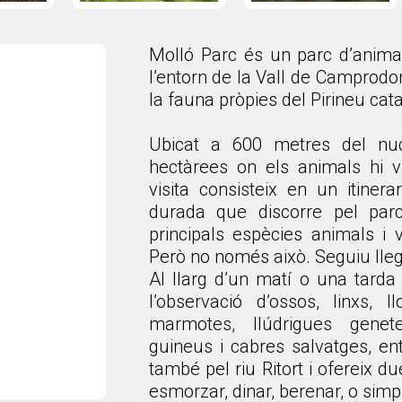
Molló Parc és un parc d’animal
l’entorn de la Vall de Camprodon
la fauna pròpies del Pirineu cata
Ubicat a 600 metres del nu
hectàrees on els animals hi v
visita consisteix en un itiner
durada que discorre pel parc
principals espècies animals i 
Però no només això. Seguiu lleg
Al llarg d’un matí o una tarda
l’observació d’ossos, linxs, l
marmotes, llúdrigues genete
guineus i cabres salvatges, ent
també pel riu Ritort i ofereix d
esmorzar, dinar, berenar, o si