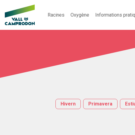
Racines
Oxygène
Informations prati
Hivern
Primavera
Esti